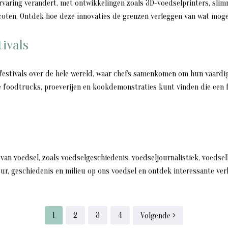
rvaring verandert, met ontwikkelingen zoals 3D-voedselprinters, sl
roten. Ontdek hoe deze innovaties de grenzen verleggen van wat moge
ivals
festivals over de hele wereld, waar chefs samenkomen om hun vaardi
te foodtrucks, proeverijen en kookdemonstraties kunt vinden die een f
van voedsel, zoals voedselgeschiedenis, voedseljournalistiek, voedse
uur, geschiedenis en milieu op ons voedsel en ontdek interessante ve
1
2
3
4
Volgende