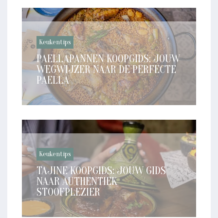
Keukentips
PAELLAPANNEN KOOPGIDS: JOUW
WEGWIJZER NAAR DE PERFECTE
PAELLA
Keukentips
TAJINE KOOPGIDS: JOUW GIDS
NAAR AUTHENTIEK
STOOFPLEZIER