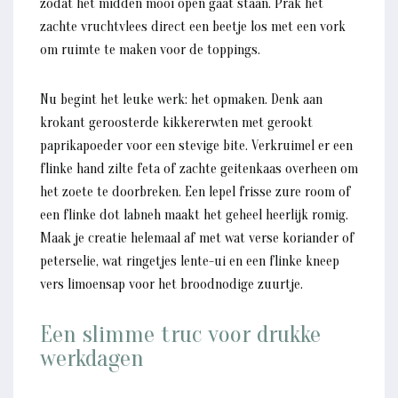
zodat het midden mooi open gaat staan. Prak het
zachte vruchtvlees direct een beetje los met een vork
om ruimte te maken voor de toppings.
Nu begint het leuke werk: het opmaken. Denk aan
krokant geroosterde kikkererwten met gerookt
paprikapoeder voor een stevige bite. Verkruimel er een
flinke hand zilte feta of zachte geitenkaas overheen om
het zoete te doorbreken. Een lepel frisse zure room of
een flinke dot labneh maakt het geheel heerlijk romig.
Maak je creatie helemaal af met wat verse koriander of
peterselie, wat ringetjes lente-ui en een flinke kneep
vers limoensap voor het broodnodige zuurtje.
Een slimme truc voor drukke
werkdagen